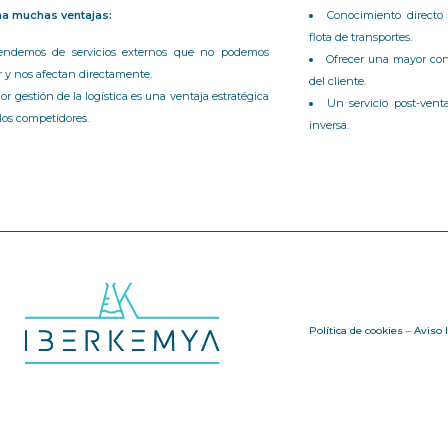
a muchas ventajas:
Conocimiento directo
flota de transportes.
ndemos de servicios externos que no podemos
Ofrecer una mayor con
r y nos afectan directamente.
del cliente.
r gestión de la logística es una ventaja estratégica
Un servicio post-venta
 los competidores.
inversa.
Política de cookies
–
Aviso 